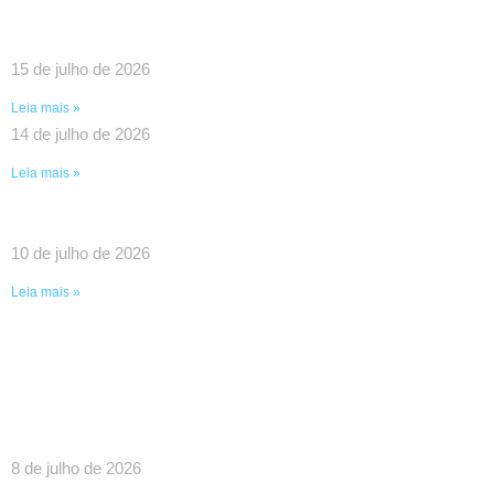
DEBATEM O FORTALECIMENTO DA REDE E
PAUTAS ESTRATÉGICAS PARA A CATEGORIA
15 de julho de 2026
Leia mais »
14 de julho de 2026
Leia mais »
UMA VITÓRIA HISTÓRICA DA LUTA COLETIVA!
10 de julho de 2026
Leia mais »
SINDPEFAETEC GARANTE IMPORTANTES
AVANÇOS EM REUNIÃO COM O GOVERNADOR
RICARDO COUTO E O PRESIDENTE DA FAETEC
EDUARDO CHOW
8 de julho de 2026