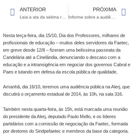
ANTERIOR
PRÓXIMA
Prev
N
Leia a ata da sétima reunião do Conselho de Carreira.
Informe sobre a audiência pública e a reunião com o presidente da Alerj.
Nesta terça-feira, dia 15/10, Dia dos Professores, milhares de
profissionais de educação – muitos deles servidores da Faetec,
em greve desde 12/8 – fizeram uma belíssima passeata da
Candelária até a Cinelândia, denunciando o descaso com a
educação e a intransigência em negociar dos governos Cabral e
Paes e lutando em defesa da escola pública de qualidade.
Amanhã, dia 16/10, teremos uma audiência pública na Alerj, que
discutirá o orçamento estadual de 2014, às 10h, na sala 316.
Também nesta quarta-feira, às 15h, está marcada uma reunião
do presidente da Alerj, deputado Paulo Mello, e os líderes
partidários com a comissão de negociação da Faetec, formada
por diretores do Sindpefaetec e membros da base da categoria.