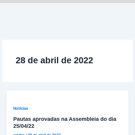
Ir
para
o
conteúdo
28 de abril de 2022
Notícias
Pautas aprovadas na Assembleia do dia
25/04/22
sindpe
/
28 de abril de 2022