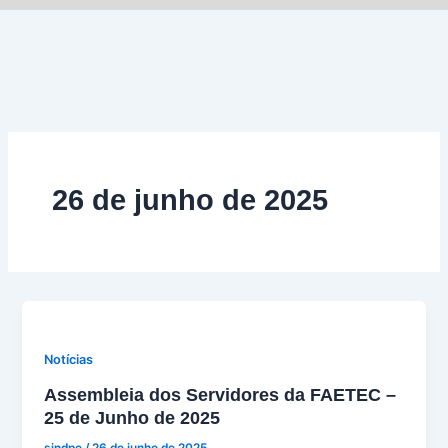
Ir
para
o
conteúdo
26 de junho de 2025
Notícias
Assembleia dos Servidores da FAETEC –
25 de Junho de 2025
sindpe
/
26 de junho de 2025