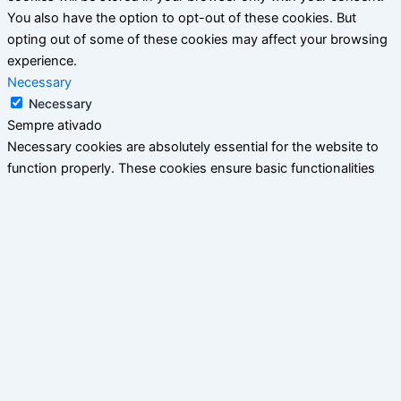
You also have the option to opt-out of these cookies. But
opting out of some of these cookies may affect your browsing
experience.
Necessary
Necessary
Sempre ativado
Necessary cookies are absolutely essential for the website to
function properly. These cookies ensure basic functionalities
and security features of the website, anonymously.
Cookie
Duração
Descrição
This cookie is set by GDPR
Cookie Consent plugin. The
cookielawinfo-
11
cookie is used to store the
checkbox-analytics
months
user consent for the cookies
in the category "Analytics".
The cookie is set by GDPR
cookielawinfo-
11
cookie consent to record the
checkbox-functional
months
user consent for the cookies