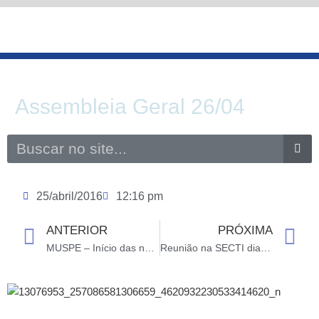
Ir
para
o
conteúdo
Assembleia Geral 26/04
Search
25/abril/2016
12:16 pm
ANTERIOR
PRÓXIMA
Prev
N
MUSPE – Início das negociações com Dornelles
Reunião na SECTI dia 25/04