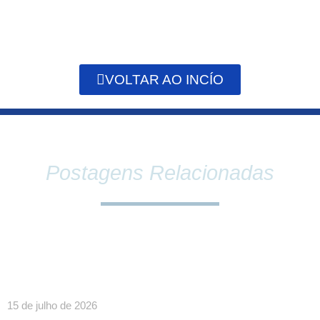
VOLTAR AO INCÍO
Postagens Relacionadas
SINDPEFAETEC E PRESIDÊNCIA DA FAETEC
DEBATEM O FORTALECIMENTO DA REDE E
PAUTAS ESTRATÉGICAS PARA A CATEGORIA
15 de julho de 2026