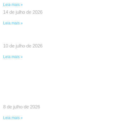
Leia mais »
14 de julho de 2026
Leia mais »
UMA VITÓRIA HISTÓRICA DA LUTA COLETIVA!
10 de julho de 2026
Leia mais »
SINDPEFAETEC GARANTE IMPORTANTES
AVANÇOS EM REUNIÃO COM O GOVERNADOR
RICARDO COUTO E O PRESIDENTE DA FAETEC
EDUARDO CHOW
8 de julho de 2026
Leia mais »