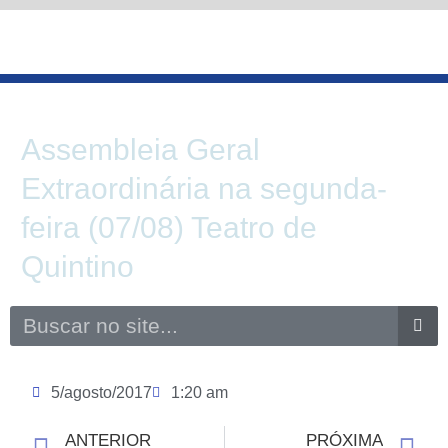
Ir
para
o
conteúdo
Assembleia Geral
Extraordinária na segunda-
feira (07/08) Teatro de
Quintino
Search
5/agosto/2017
1:20 am
ANTERIOR
PRÓXIMA