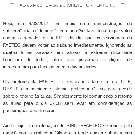
Prev
N
Ato do MUSPE – 8/8 no Palácio Guanabara a partir das 13h
GREVE POR TEMPO INDETERMINADO – Deliberações da Assembleia Geral Extraordinária (7/8)
Hoje, dia 4/08/2017, em mais uma demonstração de
subserviência, o “de novo” secretário Gustavo Tutuca, que votou
contra o servidor na ALERJ, decidiu que os servidores da
FAETEC devem voltar ao trabalho imediatamente, ignorando as
quatro
folhas salariais em atraso, a extrema dificuldade
financeira de todos, além das péssimas condições de
infraestrutura para funcionamento das unidades.
Os diretores da FAETEC se reuniram à tarde com a DDE,
DESUP e o presidente interino, professor Gilson, para decidir
sobre o retorno às aulas. Simplesmente foi comunicado o retorno
às aulas para o dia 07/08, sem levar em consideração as
ponderações dos diretores.
Ainda hoje, a coordenação do SINDPEFAETEC se reuniu pela
manhã com o professor Gilson e à tarde com o subsecretário