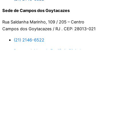
Sede de Campos dos Goytacazes
Rua Saldanha Marinho, 109 / 205 – Centro
Campos dos Goytacazes / RJ . CEP: 28013-021
(21) 2146-6522
Desenvolvido pela Equilíbrio Digital.
Usamos cookies. Ao continuar navegando neste site, estará
consentindo com a nossa política de privacidade.
Leia mais
Aceitar
Manage consent
Fechar
Privacy Overview