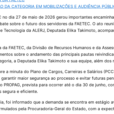
O DA CATEGORIA EM MOBILIZAÇÕES E AUDIÊNCIA PÚBL
C no dia 27 de maio de 2026 gerou importantes encaminham
bate sobre o futuro dos servidores da FAETEC. O ato reuni
e Tecnologia da ALERJ, Deputada Elika Takimoto, acompan
ia da FAETEC, da Divisão de Recursos Humanos e da Assesso
mentos sobre o andamento das principais pautas reivindica
goria, a Deputada Elika Takimoto e sua equipe, além dos
bre a minuta do Plano de Cargos, Carreiras e Salários (P
a garantir maior segurança ao processo e evitar futuras p
o PROPAG, prevista para ocorrer até o dia 30 de junho, co
segura e eficiente.
ia, foi informado que a demanda se encontra em estágio 
ormulados pela Procuradoria-Geral do Estado, com a expec