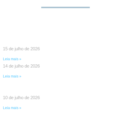
SINDPEFAETEC E PRESIDÊNCIA DA FAETEC
DEBATEM O FORTALECIMENTO DA REDE E
PAUTAS ESTRATÉGICAS PARA A CATEGORIA
15 de julho de 2026
Leia mais »
14 de julho de 2026
Leia mais »
UMA VITÓRIA HISTÓRICA DA LUTA COLETIVA!
10 de julho de 2026
Leia mais »
SINDPEFAETEC GARANTE IMPORTANTES
AVANÇOS EM REUNIÃO COM O GOVERNADOR