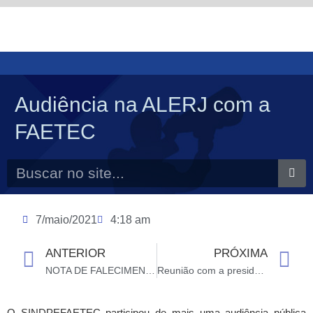
Ir
para
o
conteúdo
Audiência na ALERJ com a
FAETEC
Search
7/maio/2021
4:18 am
ANTERIOR
PRÓXIMA
Prev
N
NOTA DE FALECIMENTO
Reunião com a presidência da FAETEC
O SINDPEFAETEC participou de mais uma audiência pública