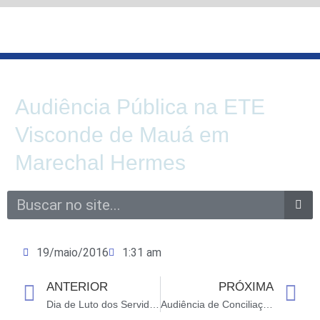
Ir
para
o
conteúdo
Audiência Pública na ETE
Visconde de Mauá em
Marechal Hermes
Search
19/maio/2016
1:31 am
ANTERIOR
PRÓXIMA
Prev
N
Dia de Luto dos Servidores Públicos do Estado do RJ
Audiência de Conciliação da FAETEC