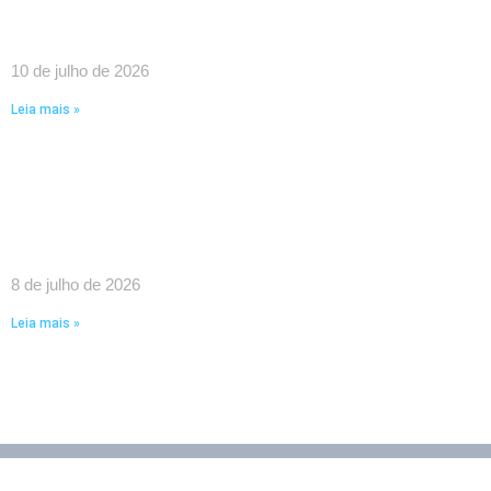
UMA VITÓRIA HISTÓRICA DA LUTA COLETIVA!
10 de julho de 2026
Leia mais »
SINDPEFAETEC GARANTE IMPORTANTES AVANÇOS
EM REUNIÃO COM O GOVERNADOR RICARDO
COUTO E O PRESIDENTE DA FAETEC EDUARDO
CHOW
8 de julho de 2026
Leia mais »