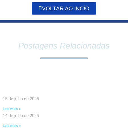
VOLTAR AO INCÍO
Postagens Relacionadas
SINDPEFAETEC E PRESIDÊNCIA DA FAETEC
DEBATEM O FORTALECIMENTO DA REDE E PAUTAS
ESTRATÉGICAS PARA A CATEGORIA
15 de julho de 2026
Leia mais »
14 de julho de 2026
Leia mais »