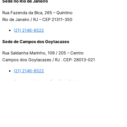
Sede no Rio de Janeiro
Rua Fazenda da Bica, 265 – Quintino
Rio de Janeiro / RJ – CEP 21311-350
(21) 2146-6522
Sede de Campos dos Goytacazes
Rua Saldanha Marinho, 109 / 205 – Centro
Campos dos Goytacazes / RJ . CEP: 28013-021
(21) 2146-6522
Desenvolvido pela Equilíbrio Digital.
Usamos cookies. Ao continuar navegando neste site, estará
consentindo com a nossa política de privacidade.
Leia mais
Aceitar
Manage consent