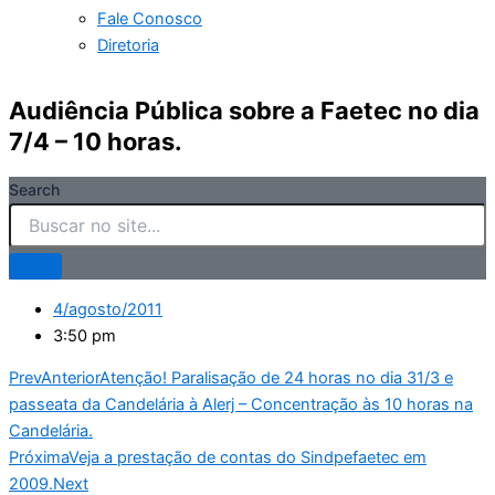
Fale Conosco
Diretoria
Audiência Pública sobre a Faetec no dia
7/4 – 10 horas.
Search
4/agosto/2011
3:50 pm
Prev
Anterior
Atenção! Paralisação de 24 horas no dia 31/3 e
passeata da Candelária à Alerj – Concentração às 10 horas na
Candelária.
Próxima
Veja a prestação de contas do Sindpefaetec em
2009.
Next