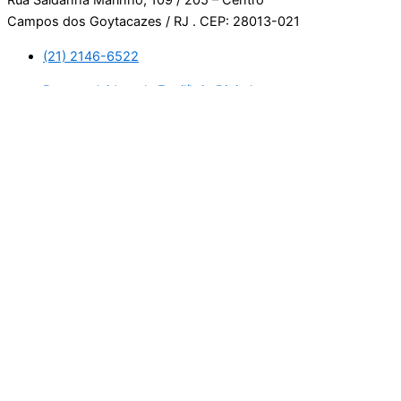
Rua Saldanha Marinho, 109 / 205 – Centro
Campos dos Goytacazes / RJ . CEP: 28013-021
(21) 2146-6522
Desenvolvido pela Equilíbrio Digital.
Usamos cookies. Ao continuar navegando neste site, estará
consentindo com a nossa política de privacidade.
Leia mais
Aceitar
Manage consent
Fechar
Privacy Overview
This website uses cookies to improve your experience while
you navigate through the website. Out of these, the cookies
that are categorized as necessary are stored on your browser