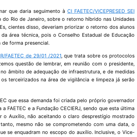
rmar que daria seguimento à
CI FAETEC/VICEPRESED SEI
 do Rio de Janeiro, sobre o retorno híbrido nas Unidades
, cientes disso, deveriam priorizar o retorno dos alunos
s da área técnica, pois o Conselho Estadual de Educação
 de forma presencial.
PR/FAETEC de 29/01 /2021
, que trata sobre os protocolos
izemos questão de lembrar, em reunião com o presidente,
 no âmbito de adequação de infraestrutura, e de medidas
s terceirizados na área de vigilância e limpeza já serão
TEC que essa demanda foi criada pelo próprio governador
ra a FAETEC e a Fundação CECIERJ, sendo que esta última
 o Auxílio, não aceitando o claro desprestígio mostrado
 Portanto, mesmo não se comprometendo com uma data, o
ue se enquadram no escopo do auxílio. Inclusive, o Vice-