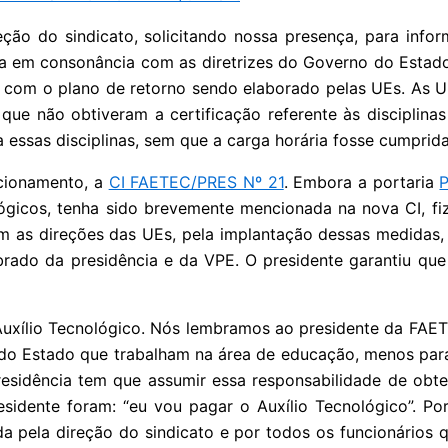
ão do sindicato, solicitando nossa presença, para info
ia em consonância com as diretrizes do Governo do Estado
, com o plano de retorno sendo elaborado pelas UEs. As UEs
ue não obtiveram a certificação referente às disciplina
a essas disciplinas, sem que a carga horária fosse cumprida
icionamento, a
CI FAETEC/PRES Nº 21
. Embora a portaria
lógicos, tenha sido brevemente mencionada na nova CI, f
m as direções das UEs, pela implantação dessas medidas,
brado da presidência e da VPE. O presidente garantiu que o
uxílio Tecnológico. Nós lembramos ao presidente da FAE
s do Estado que trabalham na área de educação, menos pa
esidência tem que assumir essa responsabilidade de obter
residente foram: “eu vou pagar o Auxílio Tecnológico”.
a pela direção do sindicato e por todos os funcionários q