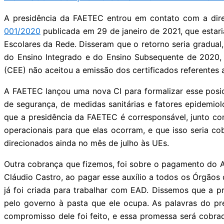
A presidência da FAETEC entrou em contato com a direç
001/2020
publicada em 29 de janeiro de 2021, que estar
Escolares da Rede. Disseram que o retorno seria gradual
do Ensino Integrado e do Ensino Subsequente de 2020, q
(CEE) não aceitou a emissão dos certificados referentes 
A FAETEC lançou uma nova CI para formalizar esse pos
de segurança, de medidas sanitárias e fatores epidemio
que a presidência da FAETEC é corresponsável, junto co
operacionais para que elas ocorram, e que isso seria co
direcionados ainda no mês de julho às UEs.
Outra cobrança que fizemos, foi sobre o pagamento do A
Cláudio Castro, ao pagar esse auxílio a todos os Órgão
já foi criada para trabalhar com EAD. Dissemos que a pr
pelo governo à pasta que ele ocupa. As palavras do p
compromisso dele foi feito, e essa promessa será cobrad