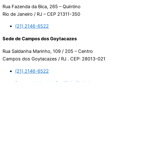
Rua Fazenda da Bica, 265 – Quintino
Rio de Janeiro / RJ – CEP 21311-350
(21) 2146-6522
Sede de Campos dos Goytacazes
Rua Saldanha Marinho, 109 / 205 – Centro
Campos dos Goytacazes / RJ . CEP: 28013-021
(21) 2146-6522
Desenvolvido pela Equilíbrio Digital.
Usamos cookies. Ao continuar navegando neste site, estará
consentindo com a nossa política de privacidade.
Leia mais
Aceitar
Manage consent