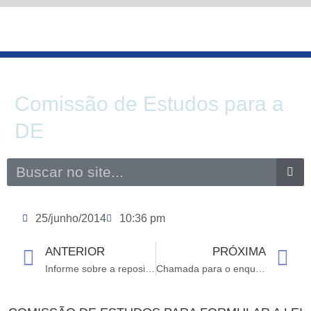
Ir
para
o
conteúdo
Comissão de Estudos para a
DE
Search
25/junho/2014
10:36 pm
ANTERIOR
PRÓXIMA
Prev
N
Informe sobre a reposição da inflação
Chamada para o enquadramento dos aposentados