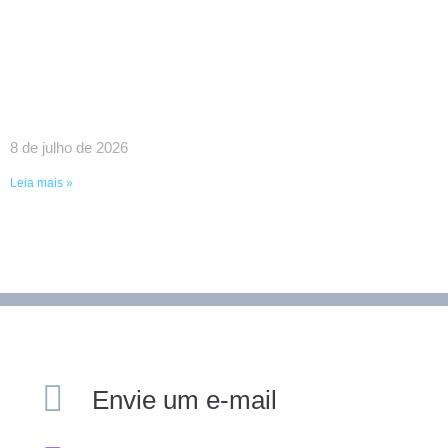
SINDPEFAETEC GARANTE IMPORTANTES
AVANÇOS EM REUNIÃO COM O GOVERNADOR
RICARDO COUTO E O PRESIDENTE DA FAETEC
EDUARDO CHOW
8 de julho de 2026
Leia mais »
Envie um e-mail