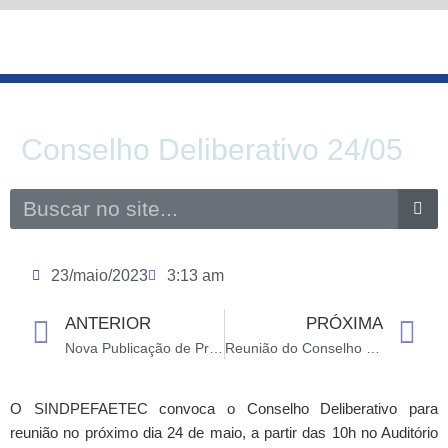
Ir
para
o
conteúdo
Conselho Deliberativo 24/05
Search
23/maio/2023
3:13 am
ANTERIOR
PRÓXIMA
Prev
N
Nova Publicação de Progressões e Vale Alimentação
Reunião do Conselho Deliberativo – 12/06
O SINDPEFAETEC convoca o Conselho Deliberativo para
reunião no próximo dia 24 de maio, a partir das 10h no Auditório