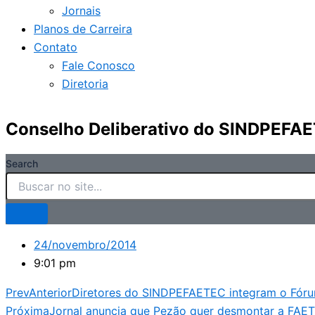
Jornais
Planos de Carreira
Contato
Fale Conosco
Diretoria
Conselho Deliberativo do SINDPEFAET
Search
24/novembro/2014
9:01 pm
Prev
Anterior
Diretores do SINDPEFAETEC integram o Fórum
Próxima
Jornal anuncia que Pezão quer desmontar a FAE