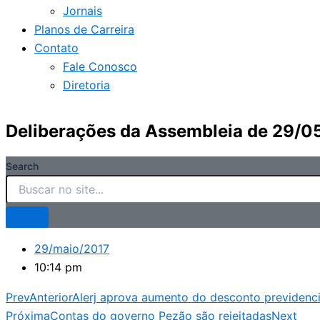
Jornais
Planos de Carreira
Contato
Fale Conosco
Diretoria
Deliberações da Assembleia de 29/0
Search
29/maio/2017
10:14 pm
Prev
Anterior
Alerj aprova aumento do desconto previdenci
Próxima
Contas do governo Pezão são rejeitadas
Next