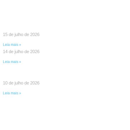
SINDPEFAETEC E PRESIDÊNCIA DA FAETEC
DEBATEM O FORTALECIMENTO DA REDE E
PAUTAS ESTRATÉGICAS PARA A CATEGORIA
15 de julho de 2026
Leia mais »
14 de julho de 2026
Leia mais »
UMA VITÓRIA HISTÓRICA DA LUTA COLETIVA!
10 de julho de 2026
Leia mais »
SINDPEFAETEC GARANTE IMPORTANTES
AVANÇOS EM REUNIÃO COM O GOVERNADOR
RICARDO COUTO E O PRESIDENTE DA FAETEC