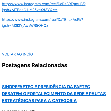
https://www.instagram.com/reel/DaReSRFgmuB/?
igsh=MTBoaG11Y25vcXd3YQ==
https://www.instagram.com/reel/DaTBnLxAcRi/?
igsh=M3l3YjAweWR5OHQz
VOLTAR AO INCÍO
Postagens Relacionadas
SINDPEFAETEC E PRESIDÊNCIA DA FAETEC
DEBATEM O FORTALECIMENTO DA REDE E PAUTAS
ESTRATÉGICAS PARA A CATEGORIA