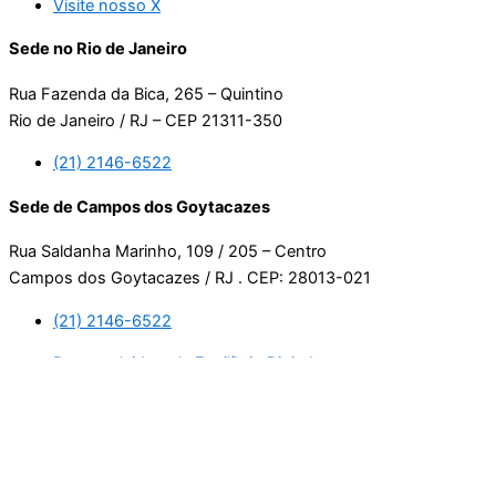
Visite nosso X
Sede no Rio de Janeiro
Rua Fazenda da Bica, 265 – Quintino
Rio de Janeiro / RJ – CEP 21311-350
(21) 2146-6522
Sede de Campos dos Goytacazes
Rua Saldanha Marinho, 109 / 205 – Centro
Campos dos Goytacazes / RJ . CEP: 28013-021
(21) 2146-6522
Desenvolvido pela Equilíbrio Digital.
Usamos cookies. Ao continuar navegando neste site, estará
consentindo com a nossa política de privacidade.
Leia mais
Aceitar
Manage consent