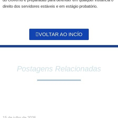
do Governo e preparadas para defender em qualquer instância o
direito dos servidores estáveis e em estágio probatório.
VOLTAR AO INCÍO
Postagens Relacionadas
SINDPEFAETEC E PRESIDÊNCIA DA FAETEC
DEBATEM O FORTALECIMENTO DA REDE E
PAUTAS ESTRATÉGICAS PARA A CATEGORIA
15 de julho de 2026