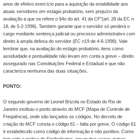
anos de efetivo exercício para a aquisição da estabilidade aos
atuais servidores em estágio probatório, sem prejuízo da
avaliação a que se refere o §4o do art. 41 da CF”(art. 28 da EC n
18, de 5-2-1998). Também garante que o servidor só perderá o
cargo mediante sentença judicial ou processo administrativo com
direito à ampla defesa do servidor (EC n19 de 4-6-1998). Vale
lembrar que, na avaliação do estágio probatório, itens como
assiduidade e pontualidade não levam em conta a greve – direito
assegurado nas Constituições Federal e Estadual e que não
caracteriza nenhuma das duas situações.
PONTO:
O segundo governo de Leonel Brizola no Estado do Rio de
Janeiro instituiu o ponto através do MCF (Mapa de Controle de
Freqüência), onde são lançados os códigos. No decreto de
criação do MCF consta o código 61 – falta por greve. O código 61
é estabelecido como código de informação e não punitivo. Como
tem sido a prática do Sindpefaetec, por muitas vezes, temos