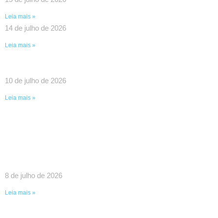
Leia mais »
14 de julho de 2026
Leia mais »
UMA VITÓRIA HISTÓRICA DA LUTA COLETIVA!
10 de julho de 2026
Leia mais »
SINDPEFAETEC GARANTE IMPORTANTES
AVANÇOS EM REUNIÃO COM O GOVERNADOR
RICARDO COUTO E O PRESIDENTE DA FAETEC
EDUARDO CHOW
8 de julho de 2026
Leia mais »