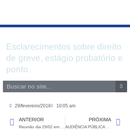
Ir
para
o
conteúdo
Esclarecimentos sobre direito
de greve, estágio probatório e
ponto.
Search
29/fevereiro/2016
10:05 am
ANTERIOR
PRÓXIMA
Prev
N
Reunião dia 29/02 em Santa Cruz – SINDPEFAETEC
AUDIÊNCIA PÚBLICA – FAETERJs