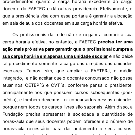
procedimentos quanto à carga horária excedente do cargo
docente da FAETEC e dá outras providência. Efetivamente, o
que a presidência visa com essa portaria é garantir a alocação
em sala de aula dos docentes em sua carga horária efetiva.
Os profissionais da rede não se negam a cumprir a sua
carga horária efetiva, no entanto, a FAETEC
precisa ter uma
ação mais pró ativa para garantir que o profissional cumpra a
sua carga horária em apenas uma unidade escolar
e não deixe
tal procedimento somente a cargo das direções das unidades
escolares. Temos, sim, que ampliar a FAETERJ, o médio
integrado, e não aceitar que o docente concursado não possa
atuar nos CETEP´S e CVT´s, conforme pensa o presidente,
principalmente nos que possuem cursos subsequentes (pós-
médio), e também devemos ter concursados nessas unidades
porque nem todos os cursos livres são sazonais. Além disso, a
Fundação precisa apresentar à sociedade a quantidade de
horas-aula que seus docentes podem oferecer e o número de
horas-aula necessário para dar andamento a seus cursos,