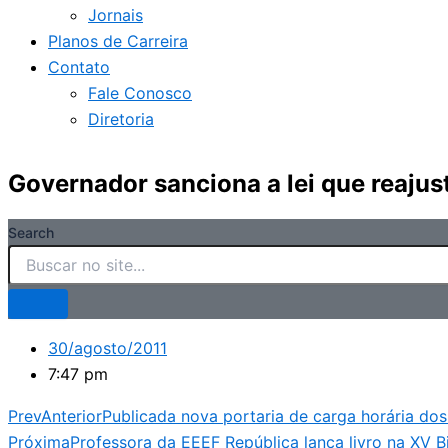
Jornais
Planos de Carreira
Contato
Fale Conosco
Diretoria
Governador sanciona a lei que reaju
Search
30/agosto/2011
7:47 pm
Prev
Anterior
Publicada nova portaria de carga horária dos
Próxima
Professora da EEEF República lança livro na XV B