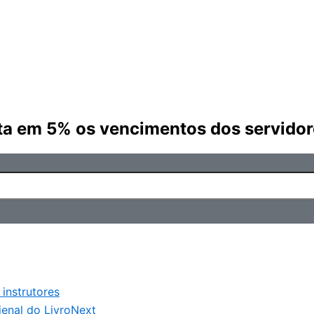
sta em 5% os vencimentos dos servidor
 instrutores
ienal do Livro
Next