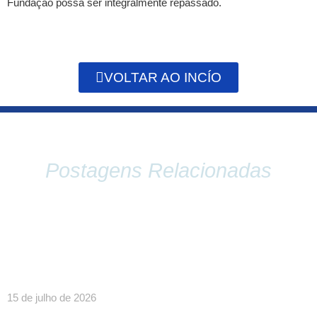
Fundação possa ser integralmente repassado.
VOLTAR AO INCÍO
Postagens Relacionadas
SINDPEFAETEC E PRESIDÊNCIA DA FAETEC
DEBATEM O FORTALECIMENTO DA REDE E
PAUTAS ESTRATÉGICAS PARA A CATEGORIA
15 de julho de 2026