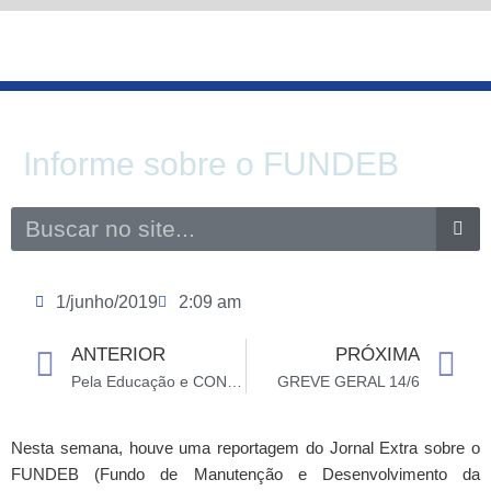
Ir
para
o
conteúdo
Informe sobre o FUNDEB
Search
1/junho/2019
2:09 am
ANTERIOR
PRÓXIMA
Prev
N
Pela Educação e CONTRA a REFORMA da PREVIDÊNCIA
GREVE GERAL 14/6
Nesta semana, houve uma reportagem do Jornal Extra sobre o
FUNDEB (Fundo de Manutenção e Desenvolvimento da