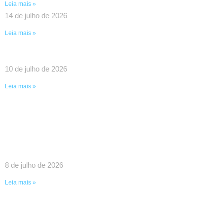
Leia mais »
14 de julho de 2026
Leia mais »
UMA VITÓRIA HISTÓRICA DA LUTA COLETIVA!
10 de julho de 2026
Leia mais »
SINDPEFAETEC GARANTE IMPORTANTES
AVANÇOS EM REUNIÃO COM O GOVERNADOR
RICARDO COUTO E O PRESIDENTE DA FAETEC
EDUARDO CHOW
8 de julho de 2026
Leia mais »