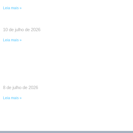
Leia mais »
UMA VITÓRIA HISTÓRICA DA LUTA COLETIVA!
10 de julho de 2026
Leia mais »
SINDPEFAETEC GARANTE IMPORTANTES
AVANÇOS EM REUNIÃO COM O GOVERNADOR
RICARDO COUTO E O PRESIDENTE DA FAETEC
EDUARDO CHOW
8 de julho de 2026
Leia mais »