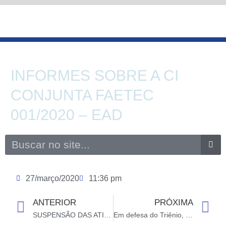
Ir
para
o
conteúdo
INFORMES SOBRE A CI
CONJUNTA FAETEC
001/2020 – EAD
Search
27/março/2020
11:36 pm
ANTERIOR
PRÓXIMA
Prev
N
SUSPENSÃO DAS ATIVIDADES PRESENCIAIS NA REDE FAETEC
Em defesa do Triênio, conquista histórica dos Servidores Estaduais