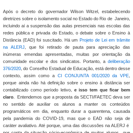
Após o decreto do governador Wilson Witzel, estabelecendo
diretrizes sobre o isolamento social no Estado do Rio de Janeiro,
incluindo aí a suspensão das aulas presenciais nas escolas das
redes pública e privada do Estado, o debate sobre o Ensino à
Distância (EAD) foi suscitado. Há um
Projeto de Lei em trâmite
na ALERJ
, que foi retirado de pauta para apreciação das
inúmeras emendas apresentadas, muitas por orientação da
comunidade escolar e dos sindicatos. Portanto, a
deliberação
376/2020
, do Conselho Estadual de Educação, está dentro desse
contexto, assim como a
CI CONJUNTA 001/2020 da VPE
,
porque ainda não há definição sobre o ensino à distância ser
contabilizado como período letivo,
e isso tem que ficar bem
claro
. Entendemos que a proposta da SECTI/FAETEC deva ser
no sentido de auxiliar os alunos a manter os conteúdos
programáticos em dia, enquanto durar a quarentena, causada
pela pandemia do COVID-19, mas que o EAD não seja de
caráter avaliativo. Até porque, uma das discussões na ALERJ é
por conta da situação sócio-econômica de muitos alunos que