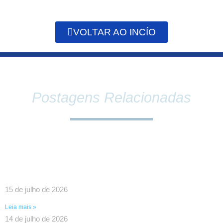
VOLTAR AO INCÍO
Postagens Relacionadas
SINDPEFAETEC E PRESIDÊNCIA DA FAETEC
DEBATEM O FORTALECIMENTO DA REDE E
PAUTAS ESTRATÉGICAS PARA A CATEGORIA
15 de julho de 2026
Leia mais »
14 de julho de 2026