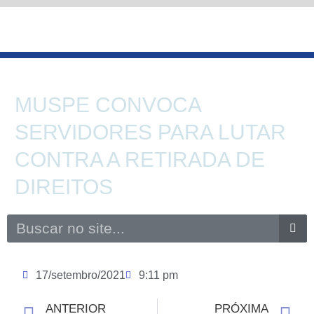
Ir
para
o
conteúdo
MUSPE CONVOCA
SERVIDORES PARA LUTAR
CONTRA A RETIRADA DE
DIREITOS
Search
17/setembro/2021
9:11 pm
ANTERIOR
PRÓXIMA