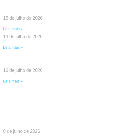
DEBATEM O FORTALECIMENTO DA REDE E
PAUTAS ESTRATÉGICAS PARA A CATEGORIA
15 de julho de 2026
Leia mais »
14 de julho de 2026
Leia mais »
UMA VITÓRIA HISTÓRICA DA LUTA COLETIVA!
10 de julho de 2026
Leia mais »
SINDPEFAETEC GARANTE IMPORTANTES
AVANÇOS EM REUNIÃO COM O GOVERNADOR
RICARDO COUTO E O PRESIDENTE DA FAETEC
EDUARDO CHOW
8 de julho de 2026