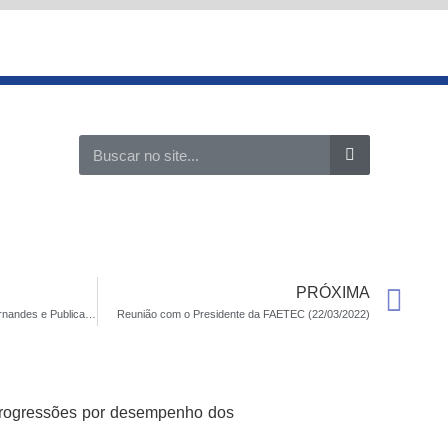
Search
Ne
PRÓXIMA
Reunião com o Deputado Sérgio Fernandes e Publicação das Progressões
Reunião com o Presidente da FAETEC (22/03/2022)
e progressões por desempenho dos