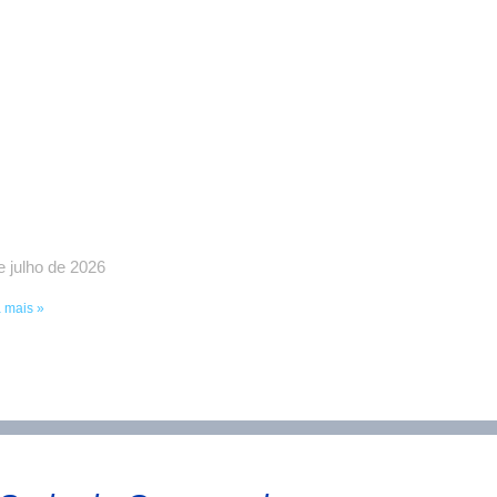
NDPEFAETEC GARANTE
PORTANTES AVANÇOS EM
UNIÃO COM O
OVERNADOR RICARDO
UTO E O PRESIDENTE DA
AETEC EDUARDO CHOW
e julho de 2026
 mais »