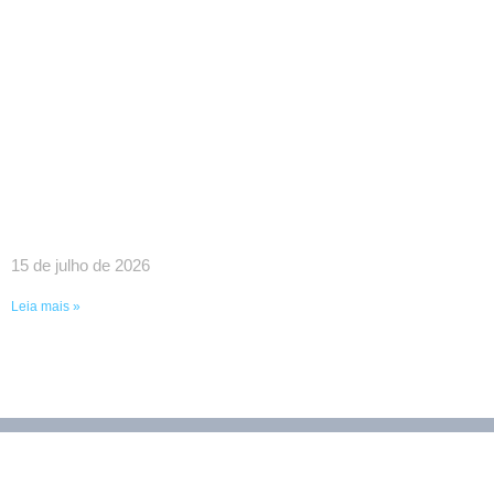
SINDPEFAETEC E
PRESIDÊNCIA DA FAETEC
DEBATEM O
FORTALECIMENTO DA REDE
E PAUTAS ESTRATÉGICAS
PARA A CATEGORIA
15 de julho de 2026
Leia mais »