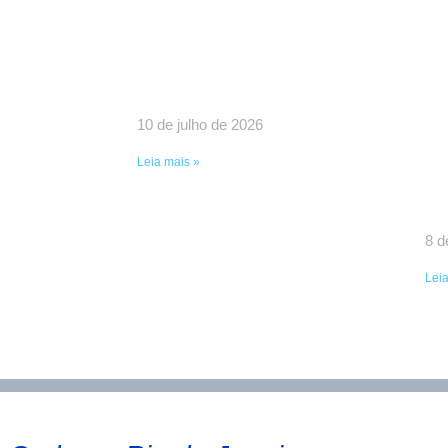
UMA VITÓRIA HISTÓRICA DA
SI
LUTA COLETIVA!
IM
10 de julho de 2026
RE
G
Leia mais »
CO
F
8 d
Leia