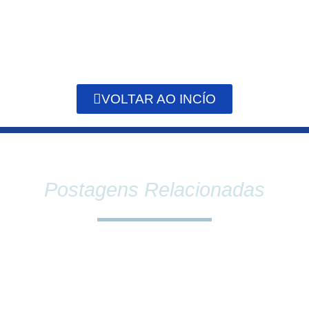
VOLTAR AO INCÍO
Postagens Relacionadas
SINDPEFAETEC E PRESIDÊNCIA DA FAETEC
DEBATEM O FORTALECIMENTO DA REDE E
PAUTAS ESTRATÉGICAS PARA A CATEGORIA