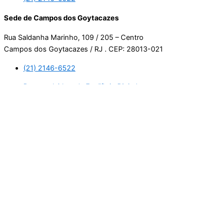
Sede de Campos dos Goytacazes
Rua Saldanha Marinho, 109 / 205 – Centro
Campos dos Goytacazes / RJ . CEP: 28013-021
(21) 2146-6522
Desenvolvido pela Equilíbrio Digital.
Usamos cookies. Ao continuar navegando neste site, estará
consentindo com a nossa política de privacidade.
Leia mais
Aceitar
Manage consent
Fechar
Privacy Overview