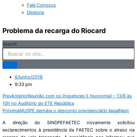
Fale Conosco
Diretoria
Problema da recarga do Riocard
Search
6/junho/2018
9:33 pm
Prev
Anterior
Reunião com os Inspetores II (Isonomia) – 13/6 às
10h no Auditório do ETE República
Próxima
MUSPE derruba o desconto previdenciário ilegal
Next
A direção do SINDPEFAETEC novamente solicitou
esclarecimentos à presidência da FAETEC sobre o atraso na