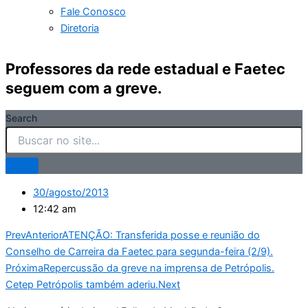
Fale Conosco
Diretoria
Professores da rede estadual e Faetec
seguem com a greve.
Search
30/agosto/2013
12:42 am
Prev
Anterior
ATENÇÃO: Transferida posse e reunião do
Conselho de Carreira da Faetec para segunda-feira (2/9).
Próxima
Repercussão da greve na imprensa de Petrópolis.
Cetep Petrópolis também aderiu.
Next