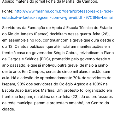
Abaixo matéria do jornal Folha da Manhã, de Campos.
Fonte:
http://www.fmanha.com.br/geral/professores-da-rede-
estadual-e-faetec-seguem-com-a-greve#.Uh-97C6Niv4.email
Servidores da Fundação de Apoio à Escola Técnica do Estado
do Rio de Janeiro (Faetec) decidiram nessa quarta-feira (28),
em assembleia no Rio, continuar com a greve que dura desde o
dia 12. Os atos públicos, que até incluíram manifestações em
frente à casa do governador Sérgio Cabral, reivindicam o Plano
de Cargos e Salários (PCS), prometido pelo governo desde o
ano passado, e que já motivou outra greve, de maio a junho
deste ano. Em Campos, cerca de cinco mil alunos estão sem
aula. Há a adesão de aproximadamente 70% de servidores do
Isepam, 90% dos servidores do Colégio Agrícola e 100% na
Escola João Barcelos Martins. Um protesto foi organizado em
frente ao Isepam, na última sexta-feira (23). Já os professores
da rede municipal param e protestam amanhã, no Centro da
cidade.