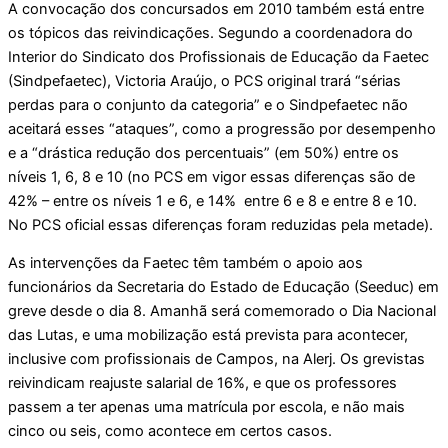
A convocação dos concursados em 2010 também está entre
os tópicos das reivindicações. Segundo a coordenadora do
Interior do Sindicato dos Profissionais de Educação da Faetec
(Sindpefaetec), Victoria Araújo, o PCS original trará “sérias
perdas para o conjunto da categoria” e o Sindpefaetec não
aceitará esses “ataques”, como a progressão por desempenho
e a “drástica redução dos percentuais” (em 50%) entre os
níveis 1, 6, 8 e 10 (no PCS em vigor essas diferenças são de
42% – entre os níveis 1 e 6, e 14% entre 6 e 8 e entre 8 e 10.
No PCS oficial essas diferenças foram reduzidas pela metade).
As intervenções da Faetec têm também o apoio aos
funcionários da Secretaria do Estado de Educação (Seeduc) em
greve desde o dia 8. Amanhã será comemorado o Dia Nacional
das Lutas, e uma mobilização está prevista para acontecer,
inclusive com profissionais de Campos, na Alerj. Os grevistas
reivindicam reajuste salarial de 16%, e que os professores
passem a ter apenas uma matrícula por escola, e não mais
cinco ou seis, como acontece em certos casos.