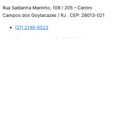
Rua Saldanha Marinho, 109 / 205 – Centro
Campos dos Goytacazes / RJ . CEP: 28013-021
(21) 2146-6522
Desenvolvido pela Equilíbrio Digital.
Usamos cookies. Ao continuar navegando neste site, estará
consentindo com a nossa política de privacidade.
Leia mais
Aceitar
Manage consent
Fechar
Privacy Overview
This website uses cookies to improve your experience while
you navigate through the website. Out of these, the cookies