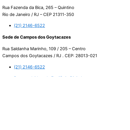
Rua Fazenda da Bica, 265 – Quintino
Rio de Janeiro / RJ – CEP 21311-350
(21) 2146-6522
Sede de Campos dos Goytacazes
Rua Saldanha Marinho, 109 / 205 – Centro
Campos dos Goytacazes / RJ . CEP: 28013-021
(21) 2146-6522
Desenvolvido pela Equilíbrio Digital.
Usamos cookies. Ao continuar navegando neste site, estará
consentindo com a nossa política de privacidade.
Leia mais
Aceitar
Manage consent