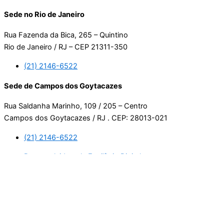
Sede no Rio de Janeiro
Rua Fazenda da Bica, 265 – Quintino
Rio de Janeiro / RJ – CEP 21311-350
(21) 2146-6522
Sede de Campos dos Goytacazes
Rua Saldanha Marinho, 109 / 205 – Centro
Campos dos Goytacazes / RJ . CEP: 28013-021
(21) 2146-6522
Desenvolvido pela Equilíbrio Digital.
Usamos cookies. Ao continuar navegando neste site, estará
consentindo com a nossa política de privacidade.
Leia mais
Aceitar
Manage consent