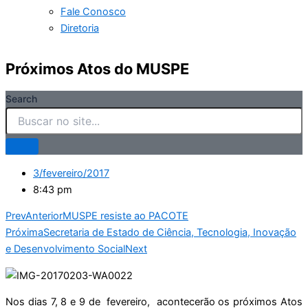
Fale Conosco
Diretoria
Próximos Atos do MUSPE
Search
3/fevereiro/2017
8:43 pm
Prev
Anterior
MUSPE resiste ao PACOTE
Próxima
Secretaria de Estado de Ciência, Tecnologia, Inovação
e Desenvolvimento Social
Next
Nos dias 7, 8 e 9 de fevereiro, acontecerão os próximos Atos