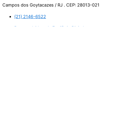
Campos dos Goytacazes / RJ . CEP: 28013-021
(21) 2146-6522
Desenvolvido pela Equilíbrio Digital.
Usamos cookies. Ao continuar navegando neste site, estará
consentindo com a nossa política de privacidade.
Leia mais
Aceitar
Manage consent
Fechar
Privacy Overview
This website uses cookies to improve your experience while
you navigate through the website. Out of these, the cookies
that are categorized as necessary are stored on your browser