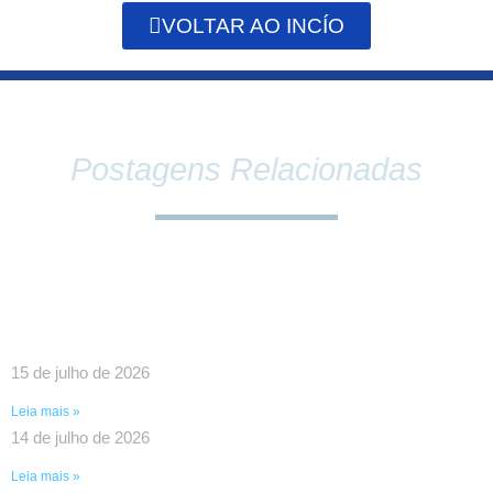
VOLTAR AO INCÍO
Postagens Relacionadas
SINDPEFAETEC E PRESIDÊNCIA DA FAETEC
DEBATEM O FORTALECIMENTO DA REDE E
PAUTAS ESTRATÉGICAS PARA A CATEGORIA
15 de julho de 2026
Leia mais »
14 de julho de 2026
Leia mais »