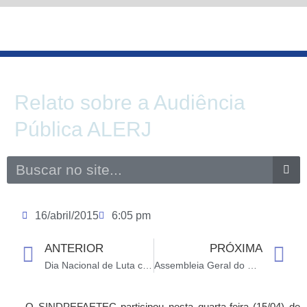
Ir
para
o
conteúdo
Relato sobre a Audiência
Pública ALERJ
Search
16/abril/2015
6:05 pm
ANTERIOR
PRÓXIMA
Prev
N
Dia Nacional de Luta contra a Terceirização
Assembleia Geral do SINDPEFAETEC (29/04)
O SINDPEFAETEC participou nesta quarta-feira (15/04) de