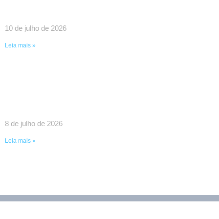
UMA VITÓRIA HISTÓRICA DA LUTA COLETIVA!
10 de julho de 2026
Leia mais »
SINDPEFAETEC GARANTE IMPORTANTES
AVANÇOS EM REUNIÃO COM O GOVERNADOR
RICARDO COUTO E O PRESIDENTE DA FAETEC
EDUARDO CHOW
8 de julho de 2026
Leia mais »