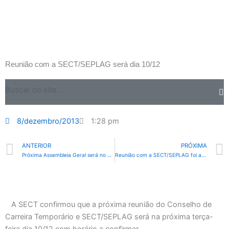
Ir
para
o
conteúdo
Reunião com a SECT/SEPLAG será dia 10/12
Search
8/dezembro/2013
1:28 pm
Prev
ANTERIOR
PRÓXIMA
Próxima Assembleia Geral será no dia 12/12
Reunião com a SECT/SEPLAG foi adiada
A SECT confirmou que a próxima reunião do Conselho de
Carreira Temporário e SECT/SEPLAG será na próxima terça-
feira dia 10/12 com horário a confirmar.