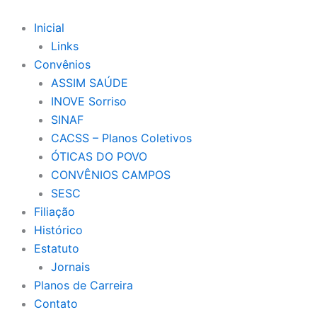
Ir
para
Inicial
o
Links
conteúdo
Convênios
ASSIM SAÚDE
INOVE Sorriso
SINAF
CACSS – Planos Coletivos
ÓTICAS DO POVO
CONVÊNIOS CAMPOS
SESC
Filiação
Histórico
Estatuto
Jornais
Planos de Carreira
Contato