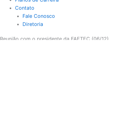
Contato
Fale Conosco
Diretoria
Reunião com o presidente da FAETEC (06/12)
Search
6/dezembro/2021
9:15 pm
Prev
Anterior
Regulamentação do RAT/AJE e pagamento de
Próxima
ABONO FUNDEB
Next
A Direção do SINDPEFAETEC se reuniu nesta segunda-feira
AUXÍLIO TECNOLÓGICO