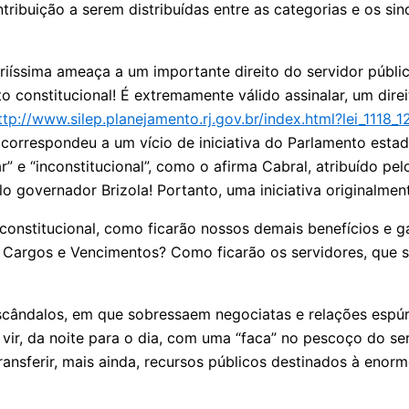
tribuição a serem distribuídas entre as categorias e os si
iíssima ameaça a um importante direito do servidor públi
o constitucional! É extremamente válido assinalar, um dir
ttp://www.silep.planejamento.rj.gov.br/index.html?lei_1118_
 correspondeu a um vício de iniciativa do Parlamento estad
” e “inconstitucional”, como o afirma Cabral, atribuído pe
 governador Brizola! Portanto, uma iniciativa originalmen
 constitucional, como ficarão nossos demais benefícios e
 Cargos e Vencimentos? Como ficarão os servidores, que se
ndalos, em que sobressaem negociatas e relações espúri
, vir, da noite para o dia, com uma “faca” no pescoço do se
ansferir, mais ainda, recursos públicos destinados à enorme