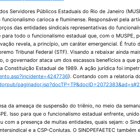
 dos Servidores Públicos Estaduais do Rio de Janeiro (MU
o funcionalismo carioca e fluminense. Responsável pela a
forços das entidades sindicais representativas do funcion
te para todo o funcionalismo estadual que, com o MUSPE, 
ção revela, a princípio, um caráter emergencial. É fruto da
premo Tribunal Federal (STF). Visando a rebaixar ainda ma
o, o governador ataca um dos escassos benefícios a que po
la Constituição Estadual de 1989. A ação jurídica foi impet
mento.asp?incidente=4247736
). Contando com a relatoria d
aginadorpub/paginador.jsp?docTP=TP&docID=2072383&ad=s
nsa da ameaça de suspensão do triênio, no meio da semana
PE. Isso para que o funcionalismo estadual enfrente, unido
u com a presença de muitas entidades, quais sejam: o Sindj
 a Intersindical e a CSP-Conlutas. O SINDPEFAETEC também 