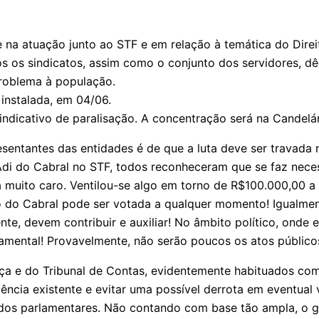
 na atuação junto ao STF e em relação à temática do Direit
s os sindicatos, assim como o conjunto dos servidores, dê
problema à população.
instalada, em 04/06.
indicativo de paralisação. A concentração será na Candelá
ntantes das entidades é de que a luta deve ser travada nas
Adi do Cabral no STF, todos reconheceram que se faz neces
sta muito caro. Ventilou-se algo em torno de R$100.000,00
ão do Cabral pode ser votada a qualquer momento! Igualmen
e, devem contribuir e auxiliar! No âmbito político, onde 
ndamental! Provavelmente, não serão poucos os atos públi
iça e do Tribunal de Contas, evidentemente habituados com
ência existente e evitar uma possível derrota em eventual 
/5 dos parlamentares. Não contando com base tão ampla, o g