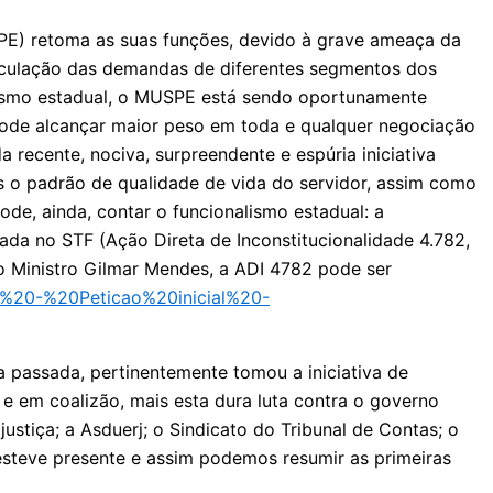
SPE) retoma as suas funções, devido à grave ameaça da
rticulação das demandas de diferentes segmentos dos
alismo estadual, o MUSPE está sendo oportunamente
pode alcançar maior peso em toda e qualquer negociação
 recente, nociva, surpreendente e espúria iniciativa
is o padrão de qualidade de vida do servidor, assim como
de, ainda, contar o funcionalismo estadual: a
rada no STF (Ação Direta de Inconstitucionalidade 4.782,
o Ministro Gilmar Mendes, a ADI 4782 pode ser
#2%20-%20Peticao%20inicial%20-
 passada, pertinentemente tomou a iniciativa de
 e em coalizão, mais esta dura luta contra o governo
ustiça; a Asduerj; o Sindicato do Tribunal de Contas; o
esteve presente e assim podemos resumir as primeiras