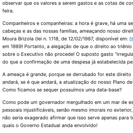
observar que os valores a serem gastos e as cotas de con
feira.
Companheiros e companheiras: a hora é grave, há uma ser
cabeças e as das nossas famílias, ameaçando nosso direit
Moura Brizola (lei n. 1.118, de 12/02/1987, disponível em:
h
em 1989! Portanto, a alegação de que o direito ao triênio
sobre o Executivo não procede! O suposto gasto “irregular
do que a confirmação de uma despesa já estabelecida pelo
A ameaça é grande, porque se derrubado for este direito
andará, se é que andará, a atualização do nosso Plano de
Como ficamos se sequer possuímos uma data-base?
Como pode um governador mergulhado em um mar de escâ
pessoais injustificáveis, senão mesmo imorais no exterior
não seria exagerado afirmar que isso serve apenas para tr
quais o Governo Estadual anda envolvido!