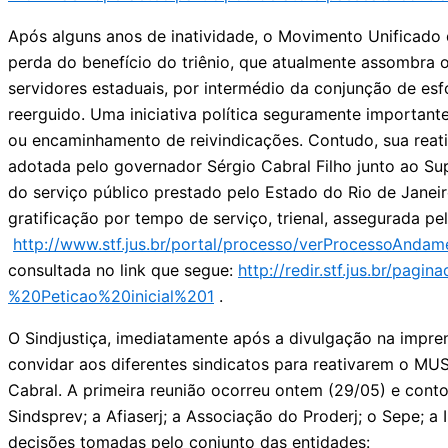
Após alguns anos de inatividade, o Movimento Unificado
perda do benefício do triênio, que atualmente assombra 
servidores estaduais, por intermédio da conjunção de es
reerguido. Uma iniciativa política seguramente importan
ou encaminhamento de reivindicações. Contudo, sua reativa
adotada pelo governador Sérgio Cabral Filho junto ao Su
do serviço público prestado pelo Estado do Rio de Janeir
gratificação por tempo de serviço, trienal, assegurada pe
http://www.stf.jus.br/portal/processo/verProcessoAnda
consultada no link que segue:
http://redir.stf.jus.br/p
%20Peticao%20inicial%201
.
O Sindjustiça, imediatamente após a divulgação na impre
convidar aos diferentes sindicatos para reativarem o MUS
Cabral. A primeira reunião ocorreu ontem (29/05) e conto
Sindsprev; a Afiaserj; a Associação do Proderj; o Sepe;
decisões tomadas pelo conjunto das entidades: