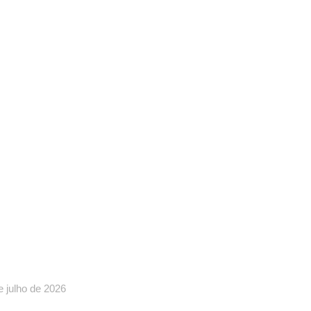
NDPEFAETEC GARANTE
PORTANTES AVANÇOS EM
UNIÃO COM O
VERNADOR RICARDO
UTO E O PRESIDENTE DA
ETEC EDUARDO CHOW
e julho de 2026