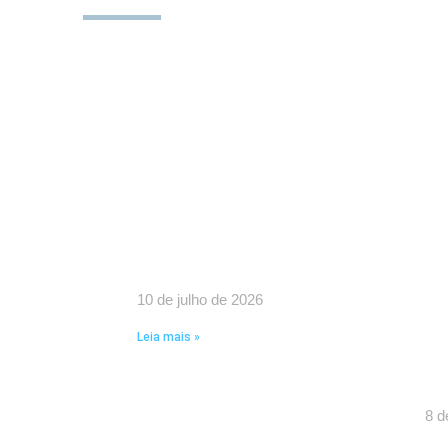
UMA VITÓRIA HISTÓRICA DA
SI
LUTA COLETIVA!
IM
10 de julho de 2026
RE
GO
Leia mais »
CO
FA
8 d