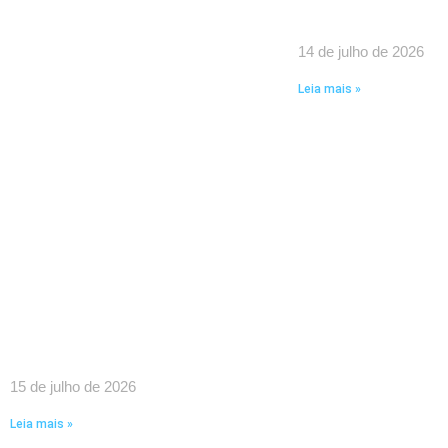
14 de julho de 2026
Leia mais »
SINDPEFAETEC E PRESIDÊNCIA
DA FAETEC DEBATEM O
FORTALECIMENTO DA REDE E
PAUTAS ESTRATÉGICAS PARA
A CATEGORIA
15 de julho de 2026
Leia mais »