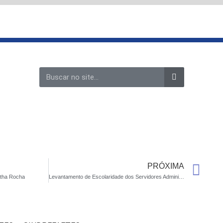
Search
Ne
PRÓXIMA
rtha Rocha
Levantamento de Escolaridade dos Servidores Administrativos do Quadro Suplementar da FAETEC