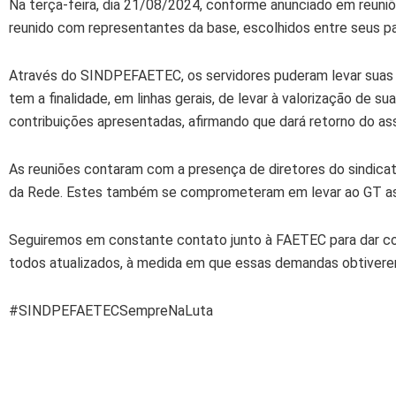
Na terça-feira, dia 21/08/2024, conforme anunciado em reun
reunido com representantes da base, escolhidos entre seus pa
Através do SINDPEFAETEC, os servidores puderam levar suas 
tem a finalidade, em linhas gerais, de levar à valorização de 
contribuições apresentadas, afirmando que dará retorno do as
As reuniões contaram com a presença de diretores do sindicat
da Rede. Estes também se comprometeram em levar ao GT as
Seguiremos em constante contato junto à FAETEC para dar con
todos atualizados, à medida em que essas demandas obtiver
#SINDPEFAETECSempreNaLuta