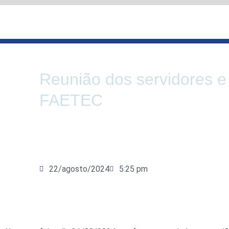
Ir
para
o
conteúdo
Reunião dos servidores e
FAETEC
22/agosto/2024
5:25 pm