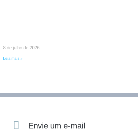
SINDPEFAETEC GARANTE IMPORTANTES
AVANÇOS EM REUNIÃO COM O GOVERNADOR
RICARDO COUTO E O PRESIDENTE DA FAETEC
EDUARDO CHOW
8 de julho de 2026
Leia mais »
Envie um e-mail