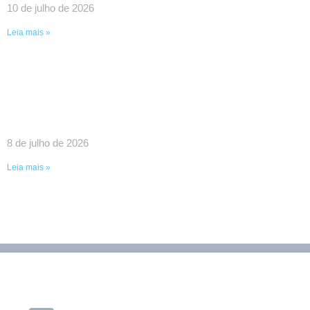
10 de julho de 2026
Leia mais »
SINDPEFAETEC GARANTE IMPORTANTES
AVANÇOS EM REUNIÃO COM O GOVERNADOR
RICARDO COUTO E O PRESIDENTE DA FAETEC
EDUARDO CHOW
8 de julho de 2026
Leia mais »