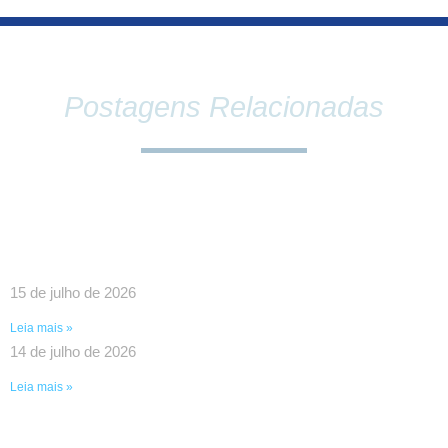
Postagens Relacionadas
SINDPEFAETEC E PRESIDÊNCIA DA FAETEC
DEBATEM O FORTALECIMENTO DA REDE E
PAUTAS ESTRATÉGICAS PARA A CATEGORIA
15 de julho de 2026
Leia mais »
14 de julho de 2026
Leia mais »
UMA VITÓRIA HISTÓRICA DA LUTA COLETIVA!