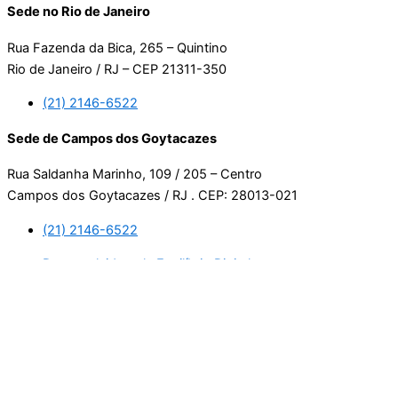
Sede no Rio de Janeiro
Rua Fazenda da Bica, 265 – Quintino
Rio de Janeiro / RJ – CEP 21311-350
(21) 2146-6522
Sede de Campos dos Goytacazes
Rua Saldanha Marinho, 109 / 205 – Centro
Campos dos Goytacazes / RJ . CEP: 28013-021
(21) 2146-6522
Desenvolvido pela Equilíbrio Digital.
Usamos cookies. Ao continuar navegando neste site, estará
consentindo com a nossa política de privacidade.
Leia mais
Aceitar
Manage consent