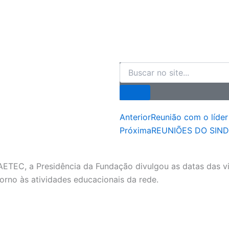
Search
Prev
Anterior
Reunião com o líde
Próxima
REUNIÕES DO SIN
EC, a Presidência da Fundação divulgou as datas das vis
etorno às atividades educacionais da rede.