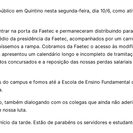
úblico em Quintino nesta segunda-feira, dia 10/6, como ati
trar na porta da Faetec e permaneceram distribuindo para 
édio da presidência da Faetec, acompanhados por um carro
ubíssemos a rampa. Cobramos da Faetec o acesso às modifi
s apresentou um calendário longo e incompleto de tramita
os concursados e a reposição das nossas perdas salariais
es do campus e fomos até a Escola de Ensino Fundamental 
a.
io, também dialogando com os colegas que ainda não aderi
 nossa luta.
o início da tarde. Estão de parabéns os servidores e estud