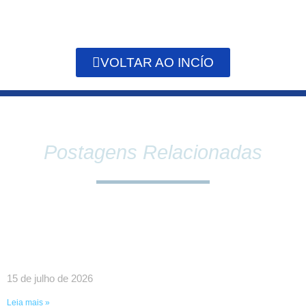
VOLTAR AO INCÍO
Postagens Relacionadas
SINDPEFAETEC E PRESIDÊNCIA DA FAETEC
DEBATEM O FORTALECIMENTO DA REDE E
PAUTAS ESTRATÉGICAS PARA A CATEGORIA
15 de julho de 2026
Leia mais »