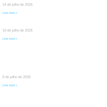
14 de julho de 2026
Leia mais »
UMA VITÓRIA HISTÓRICA DA LUTA COLETIVA!
10 de julho de 2026
Leia mais »
SINDPEFAETEC GARANTE IMPORTANTES
AVANÇOS EM REUNIÃO COM O GOVERNADOR
RICARDO COUTO E O PRESIDENTE DA FAETEC
EDUARDO CHOW
8 de julho de 2026
Leia mais »